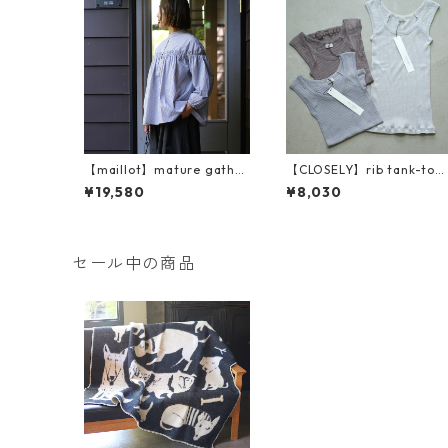
【maillot】mature gather
【CLOSELY】rib tank-top
shirt (MAS-26160)
(CLO2118)
¥19,580
¥8,030
セール中の商品