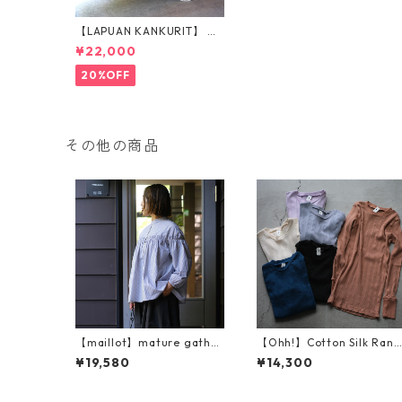
【LAPUAN KANKURIT】 ウ
ールブランケット（フル130
¥22,000
×180cm）
20%OFF
その他の商品
【maillot】mature gather
【Ohh!】Cotton Silk Rand
shirt (MAS-26160)
om L/S Crew (OHH-035)
¥19,580
¥14,300