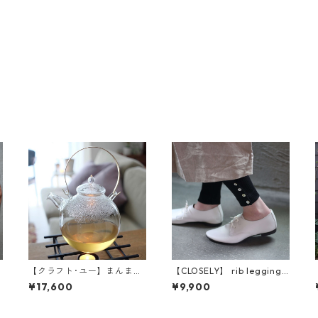
【クラフト･ユー】まんまる
【CLOSELY】 rib leggings
ポット 1L
(CLO160)
¥17,600
¥9,900