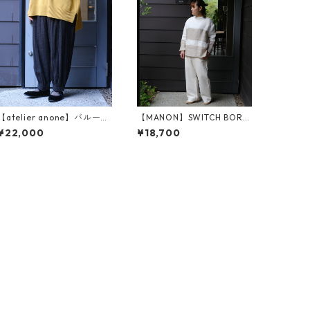
【atelier anone】バルーン
【MANON】SWITCH BORD
パンツ（an2576）
ER MESH LINEN P.O SHT
¥22,000
¥18,700
(MNN-SH-279)