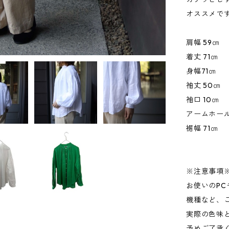
オススメで
肩幅 59㎝
着丈 71㎝
身幅71㎝
袖丈 50㎝
袖口 10㎝
アームホール
裾幅 71㎝
※注意事項
お使いのP
機種など、
実際の色味
予めご了承