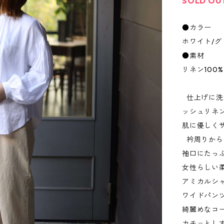
SOLD OU
●カラー
ホワイト/グ
●素材
リネン100%
仕上げに洗
ッシュリネ
肌に優しく
衿周りから
袖口にたっ
女性らしい
アミカルシ
ワイドパン
綺麗めなコ
カチッとし