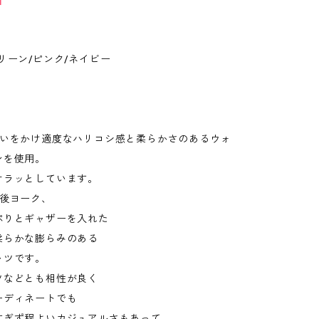
T
リーン/ピンク/ネイビー
いをかけ適度なハリコシ感と柔らかさのあるウォ
ンを使用。
サラッとしています。
後ヨーク、
ぷりとギャザーを入れた
柔らかな膨らみのある
ャツです。
ツなどとも相性が良く
ーディネートでも
すぎず程よいカジュアルさもあって