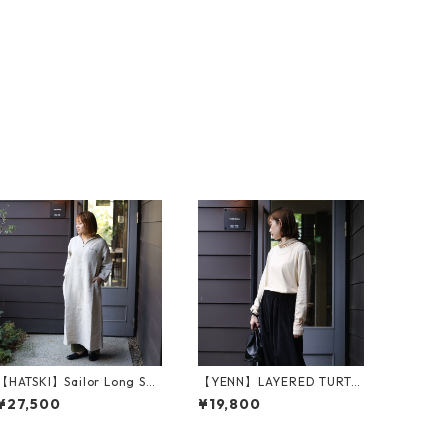
【HATSKI】Sailor Long Shi
【YENN】LAYERED TURTL
rt （HTK-24004）
E PO (Y244-88093)
¥27,500
¥19,800