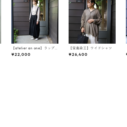
【atelier an one】ラップエ
【宝島染工】ワイドシャツ
プロン an2460
¥22,000
¥26,400