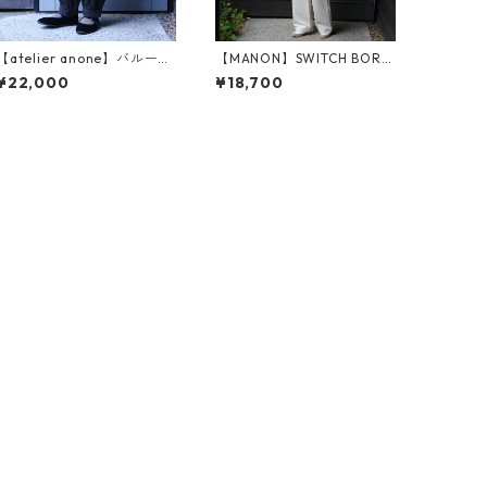
【atelier anone】バルーン
【MANON】SWITCH BORD
パンツ（an2576）
ER MESH LINEN P.O SHT
¥22,000
¥18,700
(MNN-SH-279)