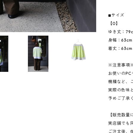
◾︎サイズ
【0】
ゆき丈：79
身幅：63cm
着丈：63cm
※注意事項
お使いのP
機種など、
実際の色味
予めご了承
【販売数量
実店舗でも
ご注文後、