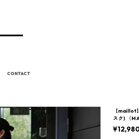
CONTACT
【maillo
スク) （MA
¥12,98