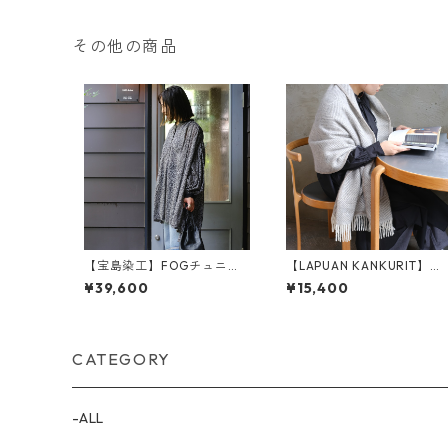
その他の商品
【宝島染工】FOGチュニッ
【LAPUAN KANKURIT】ポ
ク
ケットショール
¥39,600
¥15,400
CATEGORY
-ALL