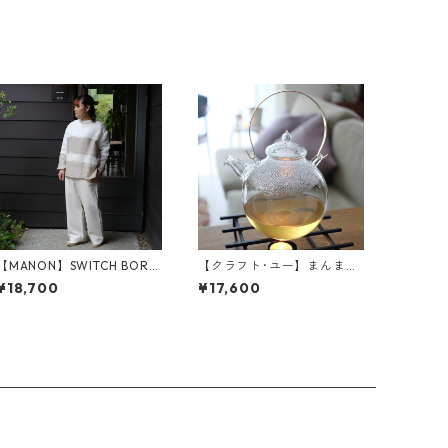
【MANON】SWITCH BORD
【クラフト･ユー】まんまる
ER MESH LINEN P.O SHT
ポット 1L
¥18,700
¥17,600
(MNN-SH-279)