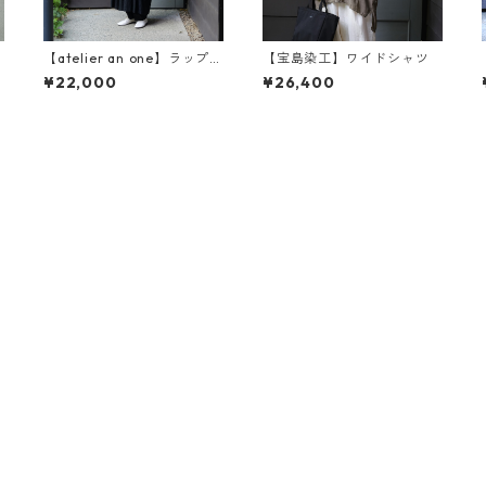
【atelier an one】ラップエ
【宝島染工】ワイドシャツ
プロン an2460
¥22,000
¥26,400