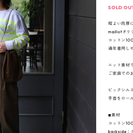
SOLD OU
程よい肉厚
maillo
コットン10
通年着用し
ニット素材
ご家庭での
ビックシル
手首をロー
◾︎素材
コットン10
backsid