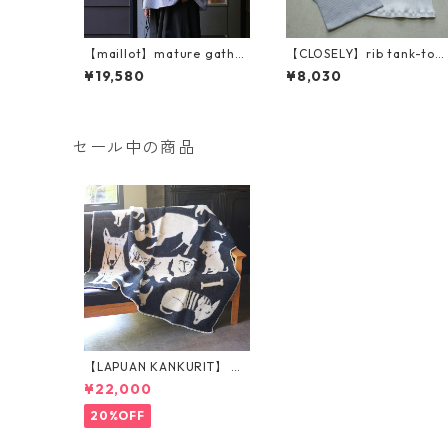
【maillot】mature gather
【CLOSELY】rib tank-top
shirt (MAS-26160)
(CLO2118)
¥19,580
¥8,030
セール中の商品
【LAPUAN KANKURIT】 ウ
ールブランケット（フル130
¥22,000
×180cm）
20%OFF