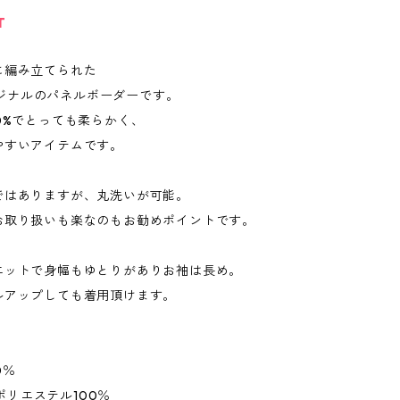
T
に編み立てられた
tオリジナルのパネルボーダーです。
0%でとっても柔らかく、
やすいアイテムです。
ではありますが、丸洗いが可能。
お取り扱いも楽なのもお勧めポイントです。
エットで身幅もゆとりがありお袖は長め。
ルアップしても着用頂けます。
0％
e：ポリエステル100％