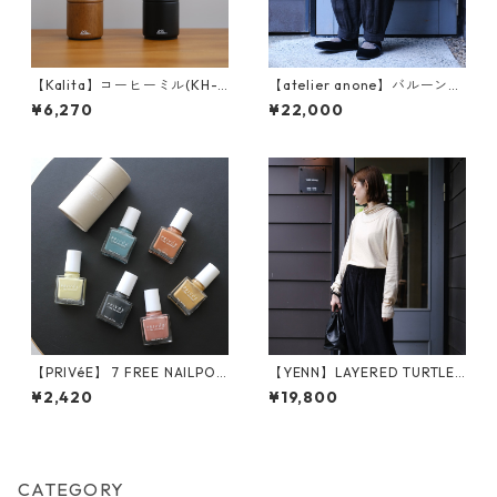
【Kalita】コーヒーミル(KH-1
【atelier anone】バルーンパ
0)
ンツ（an2576）
¥6,270
¥22,000
【PRIVéE】 7 FREE NAILPOLI
【YENN】LAYERED TURTLE
SH
PO (Y244-88093)
¥2,420
¥19,800
CATEGORY