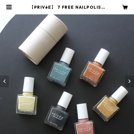
【PRIVéE】 7 FREE NAILPOLISH
| YARD onlinestore