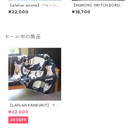
【atelier anone】バルーンパ
【MANON】SWITCH BORDE
ンツ（an2576）
R MESH LINEN P.O SHT (MNN
¥22,000
¥18,700
-SH-279)
セール中の商品
【LAPUAN KANKURIT】 ウー
ルブランケット（フル130×18
¥22,000
0cm）
20%OFF