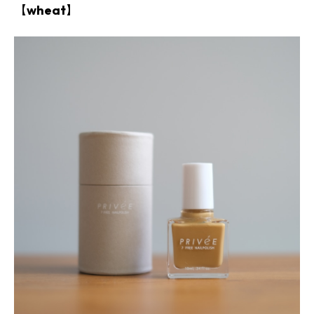
【wheat】