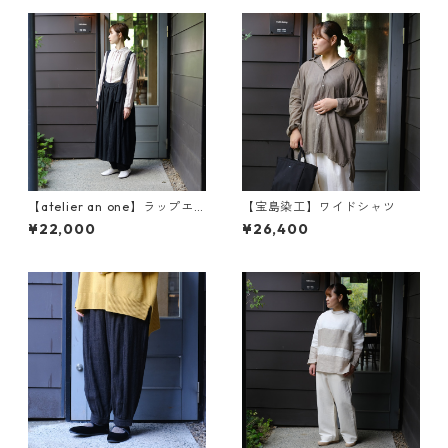
【atelier an one】ラップエ
【宝島染工】ワイドシャツ
プロン an2460
¥22,000
¥26,400