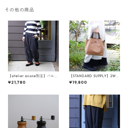
その他の商品
【atelier anone別注】バルー
【STANDARD SUPPLY】2WA
ンパンツ（any245)
Y FOLD TOTE 2ウェイフォー
¥21,780
¥19,800
ルドトート