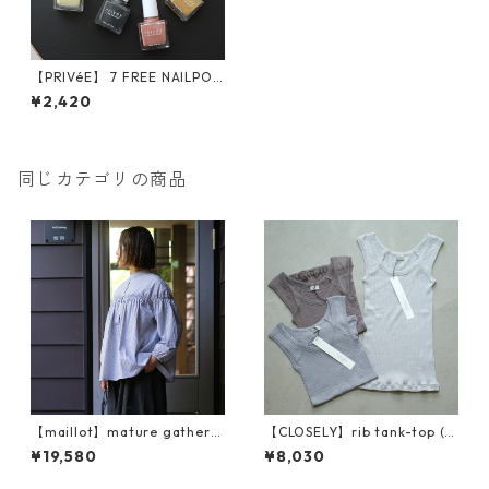
【PRIVéE】 7 FREE NAILPOLI
SH
¥2,420
同じカテゴリの商品
【maillot】mature gather s
【CLOSELY】rib tank-top (C
hirt (MAS-26160)
LO2118)
¥19,580
¥8,030