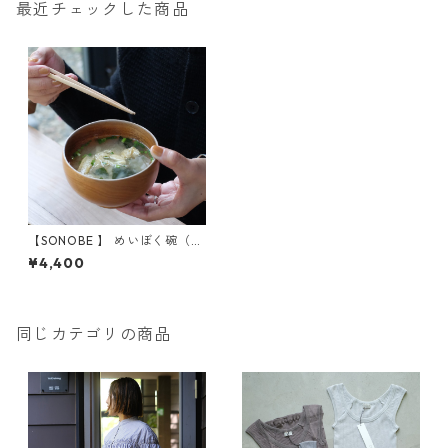
最近チェックした商品
【SONOBE 】 めいぼく碗（け
やき）
¥4,400
同じカテゴリの商品