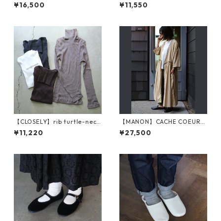
ュロット(an2536 )
（グレー）
¥16,500
¥11,550
【CLOSELY】rib turtle-neck
【MANON】CACHE COEUR
(CLO2159)
ONEPIECE （MNN-OP-10
¥11,220
¥27,500
9）