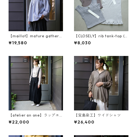
【maillot】mature gather s
【CLOSELY】rib tank-top (C
hirt (MAS-26160)
LO2118)
¥19,580
¥8,030
【atelier an one】ラップエ
【宝島染工】ワイドシャツ
プロン an2460
¥22,000
¥26,400