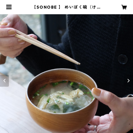
【SONOBE 】 めいぼく碗（けや
き） | YARD onlinestore