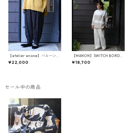
【atelier anone】バルーンパ
【MANON】SWITCH BORDE
ンツ（an2576）
R MESH LINEN P.O SHT (MNN
¥22,000
¥18,700
-SH-279)
セール中の商品