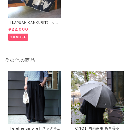
【LAPUAN KANKURIT】 ウー
ルブランケット（フル130×18
¥22,000
0cm）
20%OFF
その他の商品
【atelier an one】タックキ
【CINQ】晴雨兼用 折り畳み傘