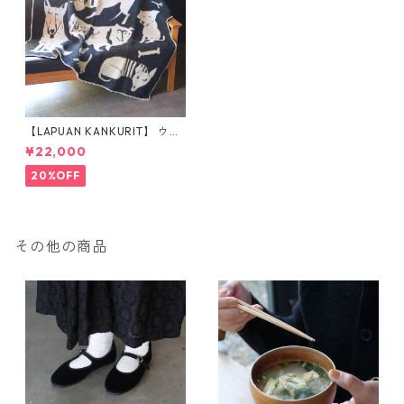
【LAPUAN KANKURIT】 ウー
ルブランケット（フル130×18
¥22,000
0cm）
20%OFF
その他の商品