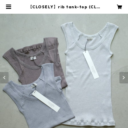
【CLOSELY】rib tank-top (CLO
2118) | YARD onlinestore