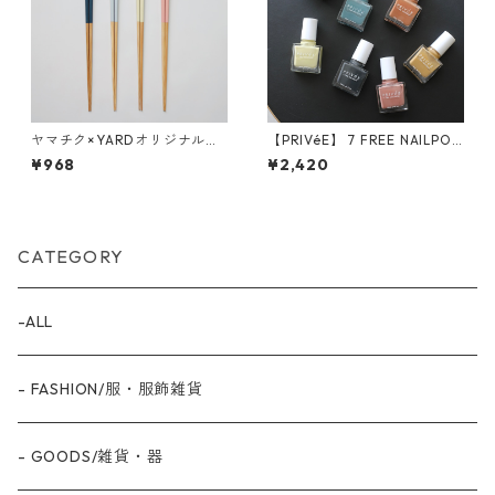
ヤマチク×YARDオリジナルお
【PRIVéE】 7 FREE NAILPOLI
箸
SH
¥968
¥2,420
CATEGORY
-ALL
- FASHION/服・服飾雑貨
- GOODS/雑貨・器