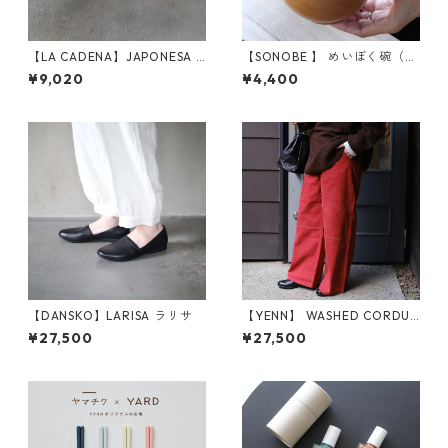
【LA CADENA】JAPONESA V
【SONOBE 】 めいぼく碗（け
ELOUR ONE STRAP (NEGRO)
やき）
¥9,020
¥4,400
【DANSKO】LARISA ラリサ
【YENN】 WASHED CORDUR
OY PANTS（Y244-31111）
¥27,500
¥27,500