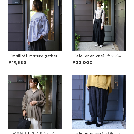
【maillot】mature gather s
【atelier an one】ラップエ
hirt (MAS-26160)
プロン an2460
¥19,580
¥22,000
【宝島染工】ワイドシャツ
【atelier anone】バルーンパ