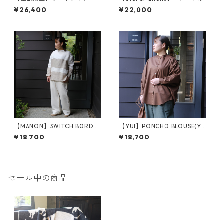
ンツ（an2576）
¥26,400
¥22,000
【MANON】SWITCH BORDE
【YUI】PONCHO BLOUSE(YP
R MESH LINEN P.O SHT (MNN
BL-002)
¥18,700
¥18,700
-SH-279)
セール中の商品