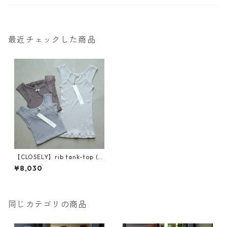
最近チェックした商品
【CLOSELY】rib tank-top (C
LO2118)
¥8,030
同じカテゴリの商品