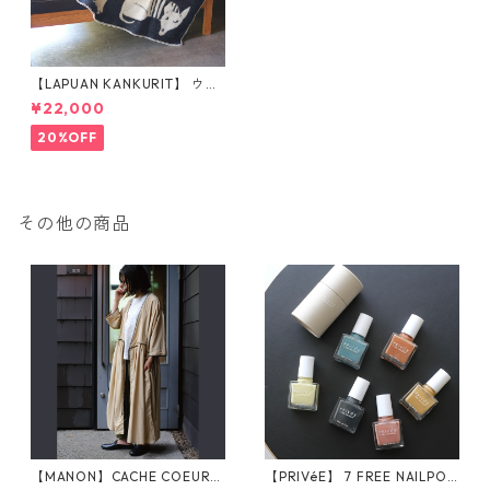
【LAPUAN KANKURIT】 ウー
ルブランケット（フル130×18
¥22,000
0cm）
20%OFF
その他の商品
【MANON】CACHE COEUR
【PRIVéE】 7 FREE NAILPOLI