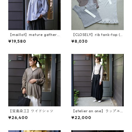
【maillot】mature gather s
【CLOSELY】rib tank-top (C
hirt (MAS-26160)
LO2118)
¥19,580
¥8,030
【宝島染工】ワイドシャツ
【atelier an one】ラップエ
プロン an2460
¥26,400
¥22,000