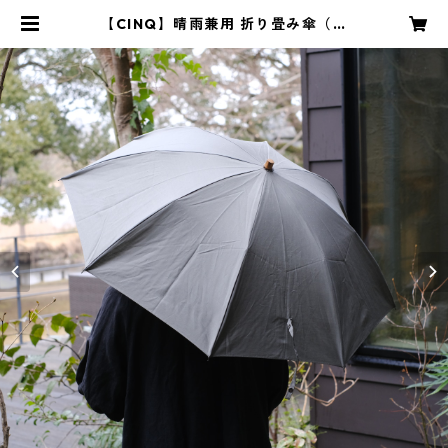
【CINQ】晴雨兼用 折り畳み傘（グ
レー） | YARD onlinestore