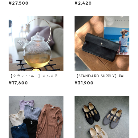
ONEPIECE （MNN-OP-10
SH
¥27,500
¥2,420
9）
【クラフト･ユー】まんまるポ
【STANDARD SUPPLY】PAL L
ット 1L
ONG FLAP WALLET
¥17,600
¥31,900