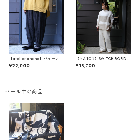
【atelier anone】バルーンパ
【MANON】SWITCH BORDE
ンツ（an2576）
R MESH LINEN P.O SHT (MNN
¥22,000
¥18,700
-SH-279)
セール中の商品